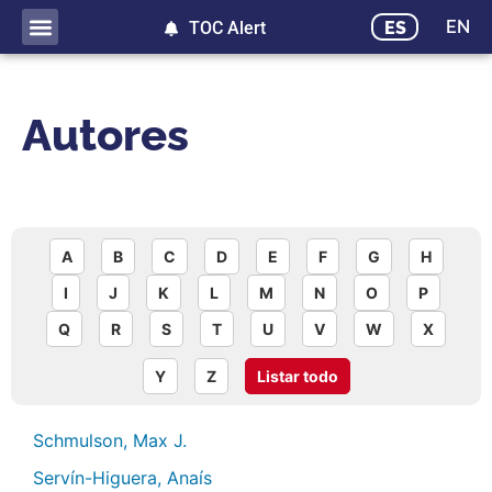
EN
ES
TOC Alert
Autores
A
B
C
D
E
F
G
H
I
J
K
L
M
N
O
P
Q
R
S
T
U
V
W
X
Y
Z
Listar todo
Schmulson, Max J.
Servín-Higuera, Anaís