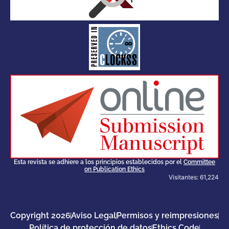
for its stakeholders.
publications, governed by and
of web-based scholary
ensures the long-term survival
CLOCKSS is a dak archive that
Esta revista se adhiere a los principios establecidos por el
Committee
on Publication Ethics
Visitantes: 61,224
Copyright 2026
Aviso Legal
Permisos y reimpresiones
Política de protección de datos
Ethics Code