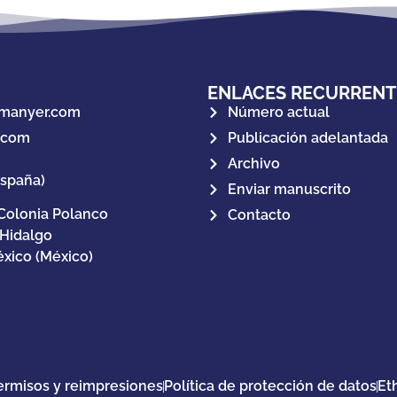
ENLACES RECURRENT
manyer.com
Número actual
.com
Publicación adelantada
Archivo
España)
Enviar manuscrito
Colonia Polanco
Contacto
 Hidalgo
xico (México)
ermisos y reimpresiones
Política de protección de datos
Et