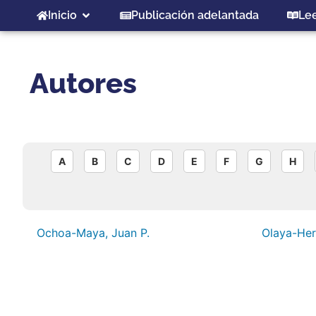
Inicio
Publicación adelantada
Le
Autores
A
B
C
D
E
F
G
H
Ochoa-Maya, Juan P.
Olaya-Her