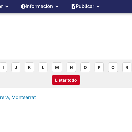
er
Información
Publicar
I
J
K
L
M
N
O
P
Q
R
Listar todo
rera, Montserrat