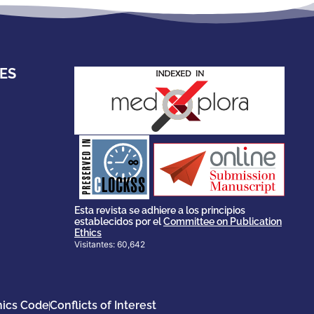
ES
stakeholders.
governed by and for its
scholary publications,
survival of web-based
ensures the long-term
CLOCKSS is a dak archive that
Esta revista se adhiere a los principios
establecidos por el
Committee on Publication
Ethics
Visitantes: 60,642
hics Code
Conflicts of Interest