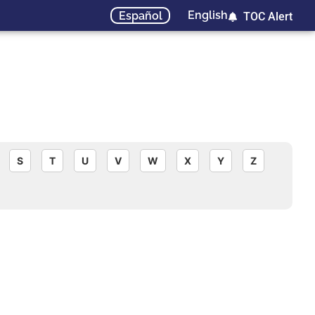
English
Español
TOC Alert
S
T
U
V
W
X
Y
Z