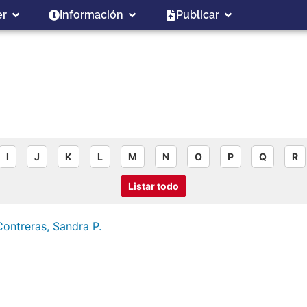
er
Información
Publicar
I
J
K
L
M
N
O
P
Q
R
Listar todo
ontreras, Sandra P.