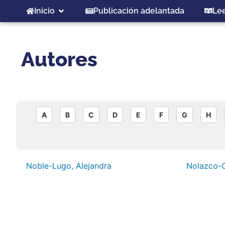
Inicio
Publicación adelantada
Le
Autores
A
B
C
D
E
F
G
H
Noble-Lugo, Alejandra
Nolazco-C