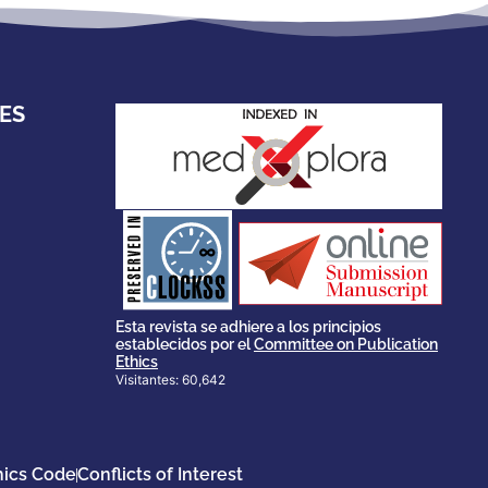
ES
stakeholders.
governed by and for its
scholary publications,
survival of web-based
ensures the long-term
CLOCKSS is a dak archive that
Esta revista se adhiere a los principios
establecidos por el
Committee on Publication
Ethics
Visitantes: 60,642
hics Code
Conflicts of Interest