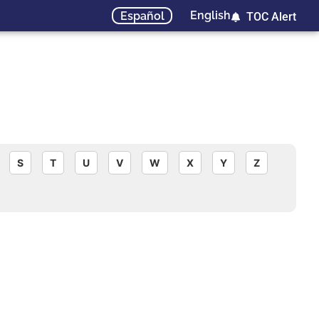
English
Español
TOC Alert
S
T
U
V
W
X
Y
Z