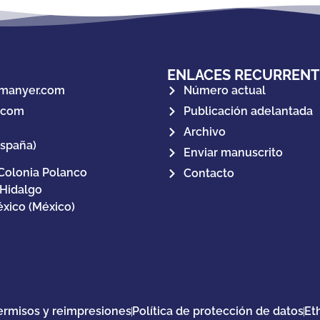
ENLACES RECURRENT
manyer.com
Número actual
.com
Publicación adelantada
Archivo
España)
Enviar manuscrito
Colonia Polanco
Contacto
 Hidalgo
xico (México)
ermisos y reimpresiones
Política de protección de datos
Et