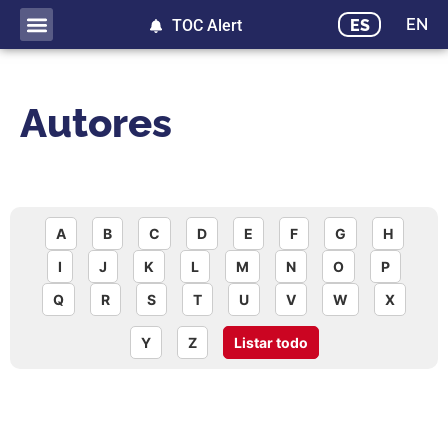
EN
ES
TOC Alert
Autores
A
B
C
D
E
F
G
H
I
J
K
L
M
N
O
P
Q
R
S
T
U
V
W
X
Y
Z
Listar todo