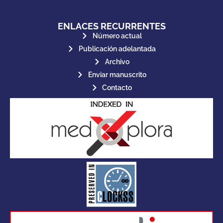
ENLACES RECURRENTES
Número actual
Publicación adelantada
Archivo
Enviar manuscrito
Contacto
for its stakeholders.
publications, governed by and
of web-based scholary
ensures the long-term survival
CLOCKSS is a dak archive that