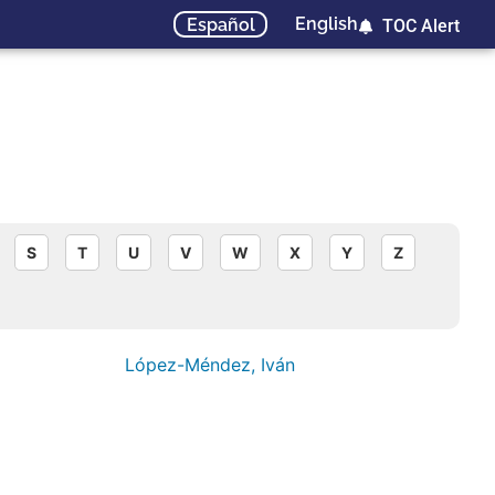
English
Español
TOC Alert
S
T
U
V
W
X
Y
Z
López-Méndez, Iván