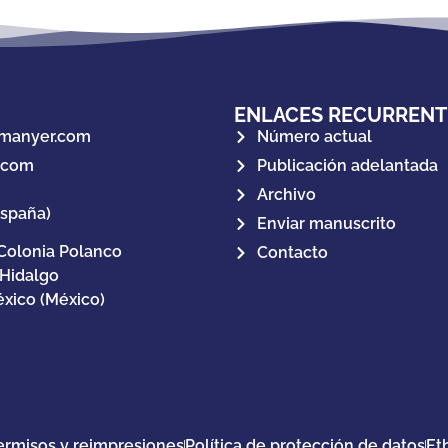
ENLACES RECURRENT
manyer.com
Número actual
.com
Publicación adelantada
Archivo
España)
Enviar manuscrito
Colonia Polanco
Contacto
 Hidalgo
xico (México)
ermisos y reimpresiones
Política de protección de datos
Et