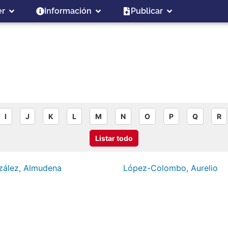
er
Información
Publicar
I
J
K
L
M
N
O
P
Q
R
Listar todo
zález, Almudena
López-Colombo, Aurelio