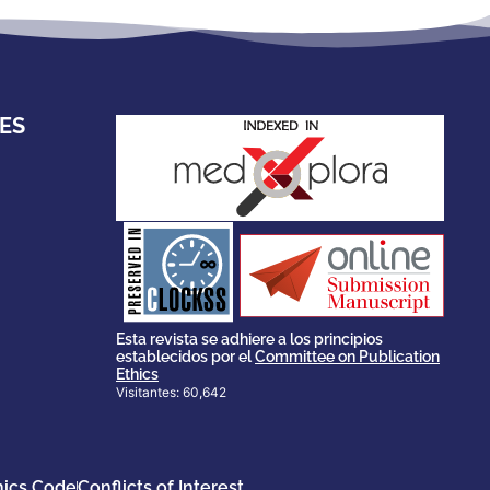
ES
stakeholders.
governed by and for its
scholary publications,
survival of web-based
ensures the long-term
CLOCKSS is a dak archive that
Esta revista se adhiere a los principios
establecidos por el
Committee on Publication
Ethics
Visitantes: 60,642
hics Code
Conflicts of Interest