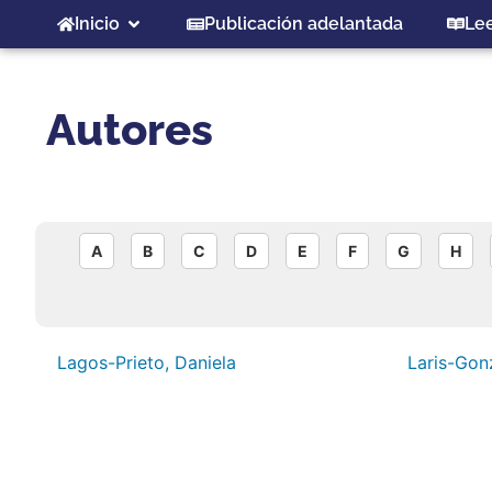
Inicio
Publicación adelantada
Le
Autores
A
B
C
D
E
F
G
H
Lagos-Prieto, Daniela
Laris-Gon