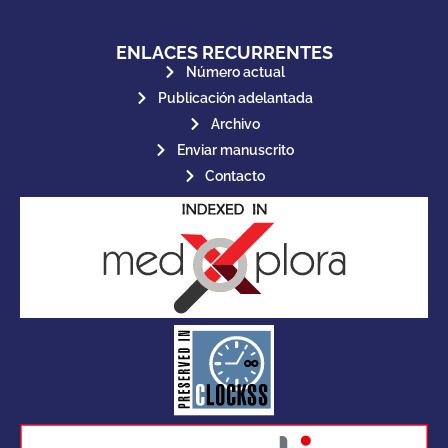
ENLACES RECURRENTES
Número actual
Publicación adelantada
Archivo
Enviar manuscrito
Contacto
for its stakeholders.
publications, governed by and
of web-based scholary
ensures the long-term survival
CLOCKSS is a dak archive that