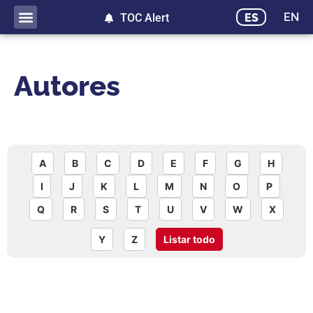
EN
ES
TOC Alert
Autores
A
B
C
D
E
F
G
H
I
J
K
L
M
N
O
P
Q
R
S
T
U
V
W
X
Y
Z
Listar todo