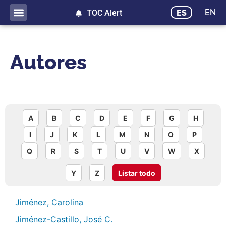
EN
ES
TOC Alert
Autores
A
B
C
D
E
F
G
H
I
J
K
L
M
N
O
P
Q
R
S
T
U
V
W
X
Y
Z
Listar todo
Jiménez, Carolina
Jiménez-Castillo, José C.