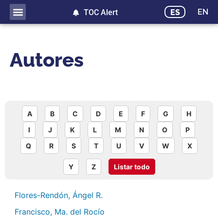
EN
ES
TOC Alert
Autores
A
B
C
D
E
F
G
H
I
J
K
L
M
N
O
P
Q
R
S
T
U
V
W
X
Y
Z
Listar todo
Flores-Rendón, Ángel R.
Francisco, Ma. del Rocío