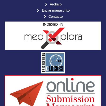
Archivo
Enviar manuscrito
Contacto
for its stakeholders.
publications, governed by and
of web-based scholary
ensures the long-term survival
CLOCKSS is a dak archive that