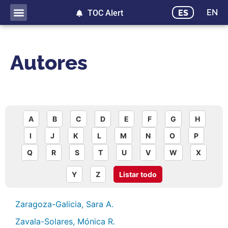
EN
ES
TOC Alert
Autores
A
B
C
D
E
F
G
H
I
J
K
L
M
N
O
P
Q
R
S
T
U
V
W
X
Y
Z
Listar todo
Zaragoza-Galicia, Sara A.
Zavala-Solares, Mónica R.