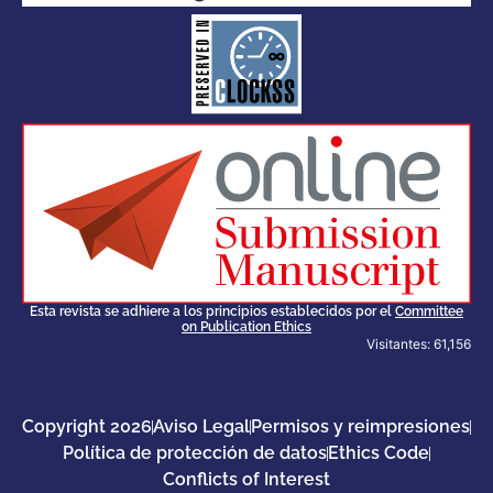
for its stakeholders.
publications, governed by and
of web-based scholary
ensures the long-term survival
CLOCKSS is a dak archive that
Esta revista se adhiere a los principios establecidos por el
Committee
on Publication Ethics
Visitantes: 61,156
Copyright 2026
Aviso Legal
Permisos y reimpresiones
Política de protección de datos
Ethics Code
Conflicts of Interest