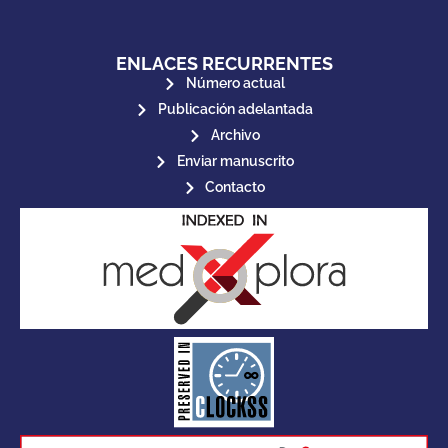
ENLACES RECURRENTES
Número actual
Publicación adelantada
Archivo
Enviar manuscrito
Contacto
for its stakeholders.
publications, governed by and
of web-based scholary
ensures the long-term survival
CLOCKSS is a dak archive that