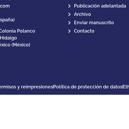
.com
Publicación adelantada
Archivo
España)
Enviar manuscrito
Colonia Polanco
Contacto
 Hidalgo
xico (México)
ermisos y reimpresiones
Política de protección de datos
Et