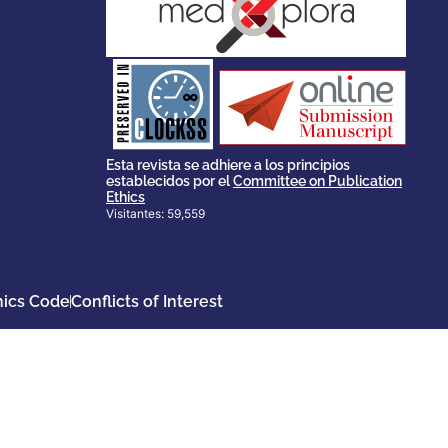
stakeholders.
governed by and for its
scholary publications,
survival of web-based
ensures the long-term
CLOCKSS is a dak archive that
Esta revista se adhiere a los principios
establecidos por el
Committee on Publication
Ethics
Visitantes: 59,559
hics Code
Conflicts of Interest