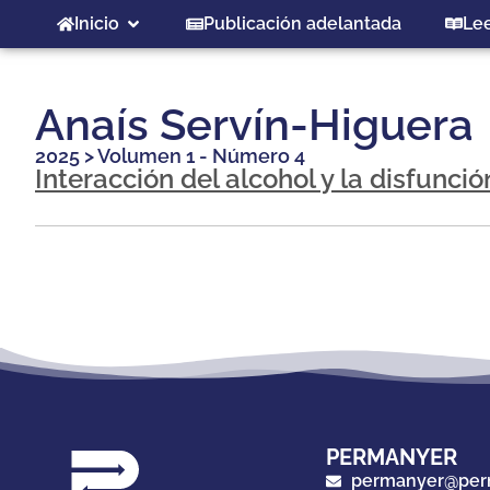
Inicio
Publicación adelantada
Le
Anaís Servín-Higuera
2025
>
Volumen 1 - Número 4
Interacción del alcohol y la disfunc
PERMANYER
permanyer@per