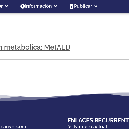
er
Información
Publicar
ión metabólica: MetALD
ENLACES RECURRENT
manyer.com
Número actual