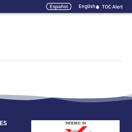
English
Español
TOC Alert
ES