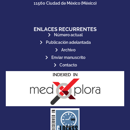
11560 Ciudad de México (México)
ENLACES RECURRENTES
Número actual
Publicación adelantada
Archivo
Enviar manuscrito
Contacto
for its stakeholders.
publications, governed by and
of web-based scholary
ensures the long-term survival
CLOCKSS is a dak archive that