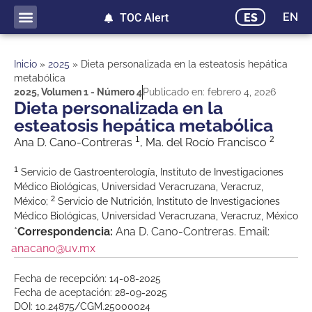
EN
ES
TOC Alert
Inicio
»
2025
»
Dieta personalizada en la esteatosis hepática
metabólica
2025
,
Volumen 1 - Número 4
Publicado en:
febrero 4, 2026
Dieta personalizada en la
esteatosis hepática metabólica
1
2
Ana D. Cano-Contreras
, Ma. del Rocío Francisco
1
Servicio de Gastroenterología, Instituto de Investigaciones
Médico Biológicas, Universidad Veracruzana, Veracruz,
2
México;
Servicio de Nutrición, Instituto de Investigaciones
Médico Biológicas, Universidad Veracruzana, Veracruz, México
*
Correspondencia:
Ana D. Cano-Contreras. Email:
anacano@uv.mx
Fecha de recepción: 14-08-2025
Fecha de aceptación: 28-09-2025
DOI: 10.24875/CGM.25000024