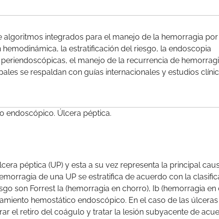
ne algoritmos integrados para el manejo de la hemorragia por
ión hemodinámica, la estratificación del riesgo, la endoscopia
s periendoscópicas, el manejo de la recurrencia de hemorragi
les se respaldan con guías internacionales y estudios clíni
to endoscópico. Úlcera péptica.
era péptica (UP) y esta a su vez representa la principal cau
emorragia de una UP se estratifica de acuerdo con la clasifi
esgo son Forrest Ia (hemorragia en chorro), Ib (hemorragia en
ratamiento hemostático endoscópico. En el caso de las úlceras
r el retiro del coágulo y tratar la lesión subyacente de acu