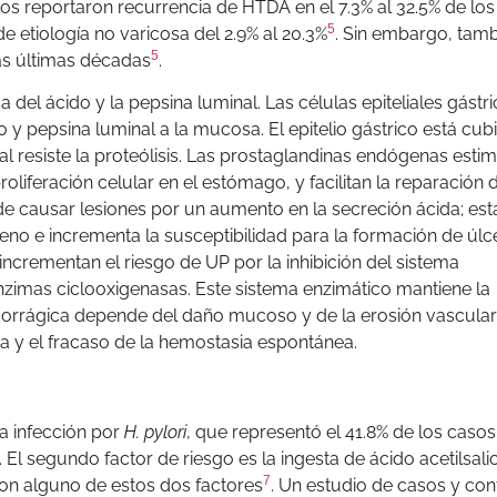
ios reportaron recurrencia de HTDA en el 7.3% al 32.5% de los
5
 etiología no varicosa del 2.9% al 20.3%
. Sin embargo, tamb
5
as últimas décadas
.
del ácido y la pepsina luminal. Las células epiteliales gástr
o y pepsina luminal a la mucosa. El epitelio gástrico está cub
 resiste la proteólisis. Las prostaglandinas endógenas estim
liferación celular en el estómago, y facilitan la reparación 
 causar lesiones por un aumento en la secreción ácida; est
no e incrementa la susceptibilidad para la formación de úlc
incrementan el riesgo de UP por la inhibición del sistema
imas ciclooxigenasas. Este sistema enzimático mantiene la
emorrágica depende del daño mucoso y de la erosión vascular
a y el fracaso de la hemostasia espontánea.
la infección por
H. pylori
, que representó el 41.8% de los caso
l segundo factor de riesgo es la ingesta de ácido acetilsalic
7
eron alguno de estos dos factores
. Un estudio de casos y con