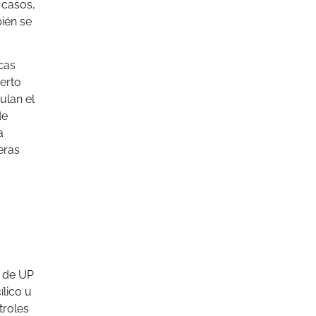
 casos,
ién se
icas
ierto
ulan el
de
a
eras
s de UP
ílico u
troles