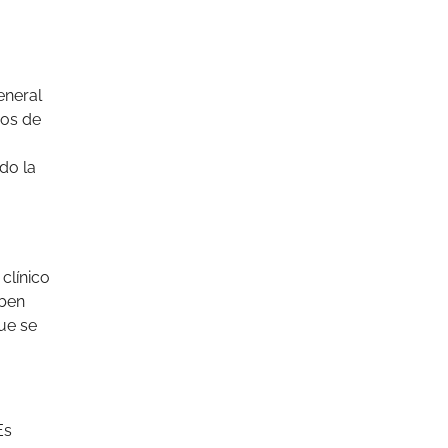
eneral
ios de
do la
clínico
eben
ue se
Es