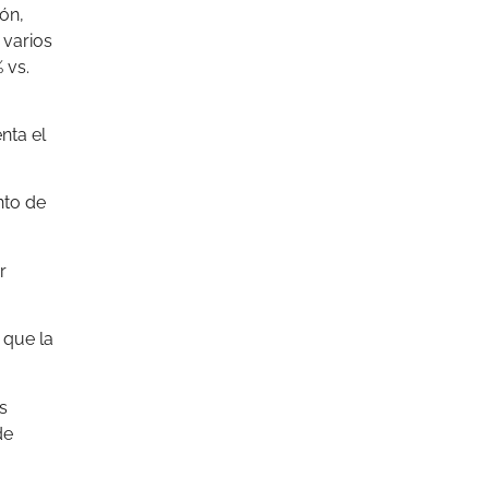
ón,
 varios
 vs.
nta el
nto de
r
 que la
s
de