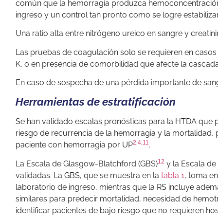
común que la hemorragia produzca hemoconcentración, 
ingreso y un control tan pronto como se logre estabili
Una ratio alta entre nitrógeno ureico en sangre y creatin
Las pruebas de coagulación solo se requieren en casos 
K, o en presencia de comorbilidad que afecte la cascada
En caso de sospecha de una pérdida importante de sang
Herramientas de estratificación
Se han validado escalas pronósticas para la HTDA que p
riesgo de recurrencia de la hemorragia y la mortalidad,
2
,
4
,
11
paciente con hemorragia por UP
.
12
La Escala de Glasgow-Blatchford (GBS)
y la Escala de 
validadas. La GBS, que se muestra en la
tabla 1
, toma en
laboratorio de ingreso, mientras que la RS incluye ade
similares para predecir mortalidad, necesidad de hemot
identificar pacientes de bajo riesgo que no requieren hos