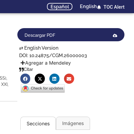
English
Español
TOC Alert
Descargar PDF
⇄ English Version
DOI: 10.24875/CGM.26000003
Agregar a Mendeley
Citar
SS),
 XXI,
Imágenes
Secciones