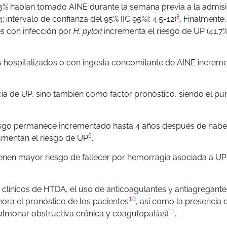
.3% habían tomado AINE durante la semana previa a la admisi
8
4; intervalo de confianza del 95% [IC 95%]: 4.5-12)
. Finalmente,
s con infección por
H. pylori
incrementa el riesgo de UP (41.7%
es hospitalizados o con ingesta concomitante de AINE increme
cia de UP, sino también como factor pronóstico, siendo el pu
riesgo permanece incrementado hasta 4 años después de habe
6
umentan el riesgo de UP
.
ienen mayor riesgo de fallecer por hemorragia asociada a UP
 clínicos de HTDA, el uso de anticoagulantes y antiagregante
10
ora el pronóstico de los pacientes
, así como la presencia 
11
lmonar obstructiva crónica y coagulopatías)
.