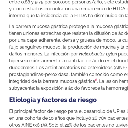
entre 0.88 y 9.75 por 100,000 personas/año, siete estud
y cinco estudios encontraron una recurrencia de HTDA de
informa que la incidencia de la HTDA ha disminuido en l
La barrera mucosa gástrica protege a la mucosa gástrica 
tienen uniones estrechas que resisten la difusión de ácid
por una capa adherente, densa y gruesa de moco, la cual
flujo sanguíneo mucoso, la producción de mucina y la pro
daños menores. La infección por
Helicobacter pylori
puede
hipersecreción aumenta la cantidad de ácido en el duode
duodenales. Los antiinflamatorios no esteroideos (AINE) 
prostaglandinas-peroxidasa, también conocido como enz
6
integridad de la barrera mucosa gástrica
. La lesión h
subyacente; la exposición a ácido favorece la hemorragi
Etiología y factores de riesgo
El principal factor de riesgo para el desarrollo de UP es 
en una cohorte de 10 años que incluyó 26,785 pacientes. E
otros AINE (36.1%). Solo el 22% de los pacientes no tuvi