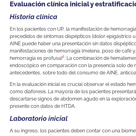
Evaluación clínica inicial y estratificac
Historia clínica
En los pacientes con UP, la manifestación de hemorragi
precedidos de síntomas dispépticos (dolor epigástrico u
AINE puede haber una presentación sin datos dispépticos
manifestaciones de hemorragia (melena, poso de café 
6
hemorragia es profusa)
. La combinación de hematemesis
endoscópico en comparación con la presencia solo de
antecedentes, sobre todo del consumo de AINE, anticoa
En la evaluación inicial es crucial observar el estado h
como diaforesis. La mayoría de los pacientes presentarán
descartarse signos de abdomen agudo en la exploración f
presente con datos de HTDA.
Laboratorio inicial
A su ingreso, los pacientes deben contar con una biomet