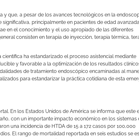
 que, a pesar de los avances tecnológicos en la endoscopi
significativa, principalmente en pacientes de edad avanzad
ae en el conocimiento y el uso apropiado de las diferentes
eral consisten en terapia de inyección, terapia térmica, ter
a científica ha estandarizado el proceso asistencial mediante
ible y favorable a la optimización de los resultados clínico
 modalidades de tratamiento endoscópico encaminadas al mane
izados para estandarizar la práctica cotidiana de esta eme
al. En los Estados Unidos de América se informa que este 
a año, con un importante impacto económico en los sistemas
aron una incidencia de HTDA de 15 a 172 casos por 100,000
ios. El rango de mortalidad reportada en seis estudios se e