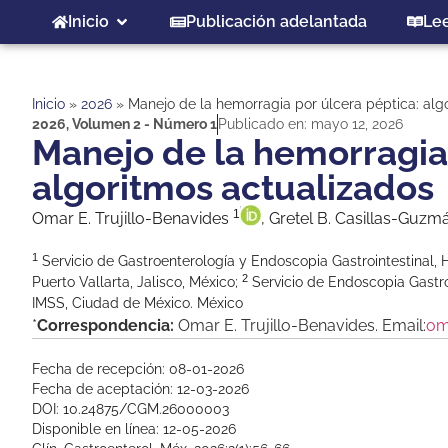
Inicio
Publicación adelantada
Le
Inicio
»
2026
»
Manejo de la hemorragia por úlcera péptica: alg
2026
,
Volumen 2 - Número 1
Publicado en:
mayo 12, 2026
Manejo de la hemorragia 
algoritmos actualizados
1
Omar E. Trujillo-Benavides
, Gretel B. Casillas-Guz
1
Servicio de Gastroenterología y Endoscopia Gastrointestinal, H
2
Puerto Vallarta, Jalisco, México;
Servicio de Endoscopia Gastro
IMSS, Ciudad de México. México
*
Correspondencia:
Omar E. Trujillo-Benavides. Email:
om
Fecha de recepción: 08-01-2026
Fecha de aceptación: 12-03-2026
DOI: 10.24875/CGM.26000003
Disponible en línea: 12-05-2026