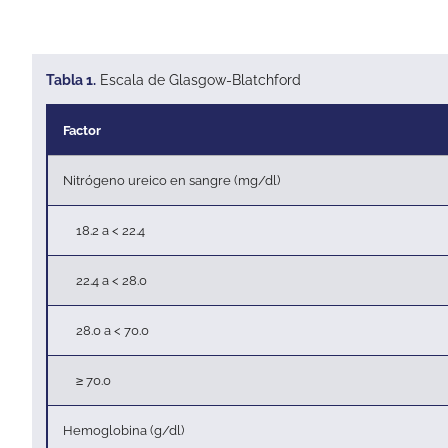
Tabla 1.
Escala de Glasgow-Blatchford
Factor
Nitrógeno ureico en sangre (mg/dl)
18.2 a < 22.4
22.4 a < 28.0
28.0 a < 70.0
≥ 70.0
Hemoglobina (g/dl)