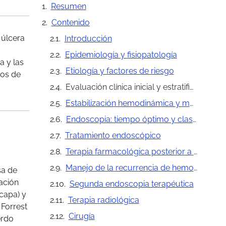
Resumen
Contenido
 úlcera
Introducción
Epidemiología y fisiopatología
a y las
Etiología y factores de riesgo
cos de
Evaluación clínica inicial y estratificación del riesgo
Estabilización hemodinámica y manejo inicial
Endoscopia: tiempo óptimo y clasificación
Tratamiento endoscópico
Terapia farmacológica posterior a la endoscopia
Manejo de la recurrencia de hemorragia
sa de
cación
Segunda endoscopia terapéutica
 capa) y
Terapia radiológica
 Forrest
Cirugía
erdo