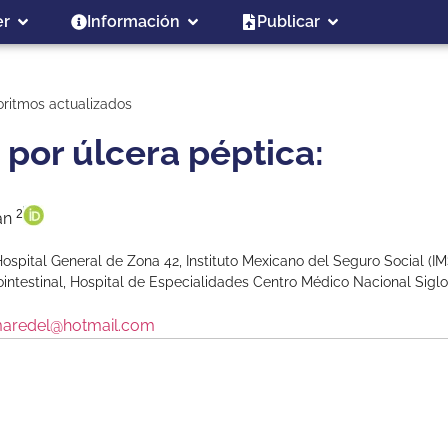
er
Información
Publicar
oritmos actualizados
por úlcera péptica:
2
mán
ospital General de Zona 42, Instituto Mexicano del Seguro Social (IM
intestinal, Hospital de Especialidades Centro Médico Nacional Siglo
aredel@hotmail.com