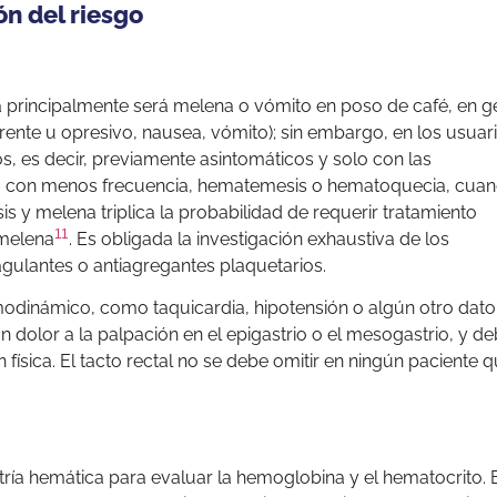
ión del riesgo
a principalmente será melena o vómito en poso de café, en g
rente u opresivo, nausea, vómito); sin embargo, en los usuar
, es decir, previamente asintomáticos y solo con las
y, con menos frecuencia, hematemesis o hematoquecia, cuan
 y melena triplica la probabilidad de requerir tratamiento
11
 melena
. Es obligada la investigación exhaustiva de los
gulantes o antiagregantes plaquetarios.
emodinámico, como taquicardia, hipotensión o algún otro dato 
 dolor a la palpación en el epigastrio o el mesogastrio, y d
ísica. El tacto rectal no se debe omitir en ningún paciente q
ría hemática para evaluar la hemoglobina y el hematocrito. 