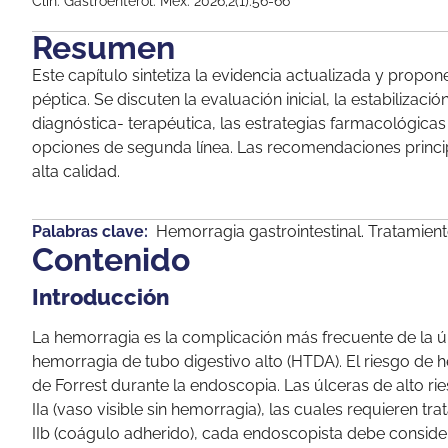
Clín. Gastroenterol. Méx. 2026;2(1):56-66
Resumen
Este capítulo sintetiza la evidencia actualizada y propo
péptica. Se discuten la evaluación inicial, la estabilizac
diagnóstica- terapéutica, las estrategias farmacológica
opciones de segunda línea. Las recomendaciones principa
alta calidad.
Palabras clave:
Hemorragia gastrointestinal. Tratamien
Contenido
Introducción
La hemorragia es la complicación más frecuente de la úlc
hemorragia de tubo digestivo alto (HTDA). El riesgo de h
de Forrest durante la endoscopia. Las úlceras de alto ri
IIa (vaso visible sin hemorragia), las cuales requieren t
IIb (coágulo adherido), cada endoscopista debe considera