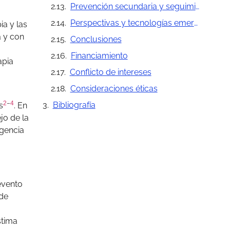
Prevención secundaria y seguimiento
Perspectivas y tecnologías emergentes
a y las
a y con
Conclusiones
Financiamiento
apia
Conflicto de intereses
Consideraciones éticas
2
–
4
Bibliografía
s
. En
jo de la
rgencia
evento
 de
stima