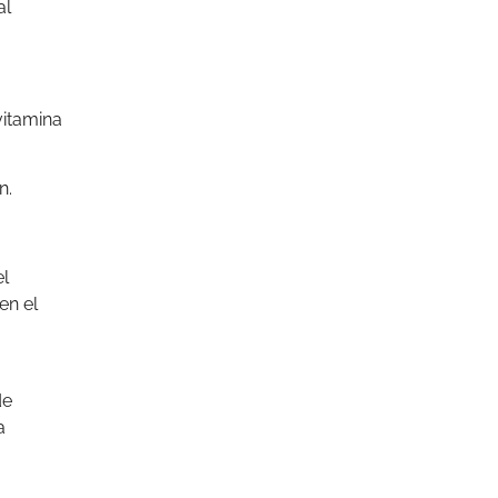
al
vitamina
n.
el
en el
de
a