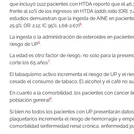
que incluyó 1122 pacientes con HTDA reportó que el 46
frente al 10% de los ingresos sin HTDA (
odds ratio
[OR]: 7.
estudios demuestran que la ingesta de AINE en paciente
9
25.9%; OR: 2.12; IC 95%: 1.68-2.67)
.
La ingesta o la administración de esteroides en pacient
6
riesgo de UP
.
La edad es otro factor de riesgo, no solo para la presen
7
corte los 65 años
.
El tabaquismo activo incrementa el riesgo de UP y el 
cesado el consumo de tabaco. El alcohol y el café no a
En cuanto a la comorbilidad, los pacientes con cáncer t
6
población general
.
Si bien no todos los pacientes con UP presentarán datos
plaquetarios incrementa el riesgo de hemorragia y empe
comorbilidad (enfermedad renal crónica, enfermedad pu