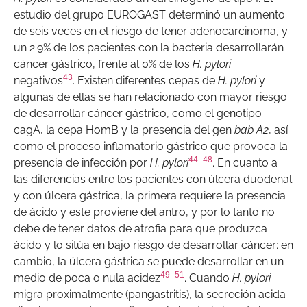
estudio del grupo EUROGAST determinó un aumento
de seis veces en el riesgo de tener adenocarcinoma, y
un 2.9% de los pacientes con la bacteria desarrollarán
cáncer gástrico, frente al 0% de los
H. pylori
43
negativos
. Existen diferentes cepas de
H. pylori
y
algunas de ellas se han relacionado con mayor riesgo
de desarrollar cáncer gástrico, como el genotipo
cagA, la cepa HomB y la presencia del gen
bab A2
, así
como el proceso inflamatorio gástrico que provoca la
44
–
48
presencia de infección por
H. pylori
. En cuanto a
las diferencias entre los pacientes con úlcera duodenal
y con úlcera gástrica, la primera requiere la presencia
de ácido y este proviene del antro, y por lo tanto no
debe de tener datos de atrofia para que produzca
ácido y lo sitúa en bajo riesgo de desarrollar cáncer; en
cambio, la úlcera gástrica se puede desarrollar en un
49
–
51
medio de poca o nula acidez
. Cuando
H. pylori
migra proximalmente (pangastritis), la secreción acida