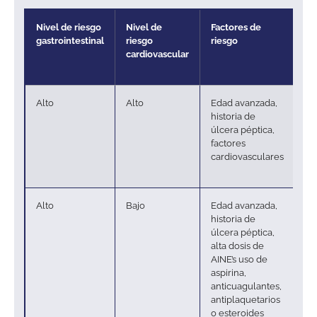
Nivel de riesgo
Nivel de
Factores de
Re
gastrointestinal
riesgo
riesgo
te
cardiovascular
Alto
Alto
Edad avanzada,
Si
historia de
p
úlcera péptica,
su
factores
us
cardiovasculares
se
pr
Alto
Bajo
Edad avanzada,
Us
historia de
se
úlcera péptica,
× 
alta dosis de
AINE’s uso de
aspirina,
anticuagulantes,
antiplaquetarios
o esteroides