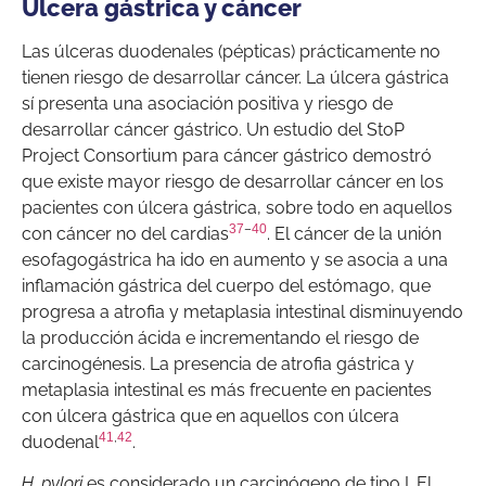
Úlcera gástrica y cáncer
Las úlceras duodenales (pépticas) prácticamente no
tienen riesgo de desarrollar cáncer. La úlcera gástrica
sí presenta una asociación positiva y riesgo de
desarrollar cáncer gástrico. Un estudio del StoP
Project Consortium para cáncer gástrico demostró
que existe mayor riesgo de desarrollar cáncer en los
pacientes con úlcera gástrica, sobre todo en aquellos
37
–
40
con cáncer no del cardias
. El cáncer de la unión
esofagogástrica ha ido en aumento y se asocia a una
inflamación gástrica del cuerpo del estómago, que
progresa a atrofia y metaplasia intestinal disminuyendo
la producción ácida e incrementando el riesgo de
carcinogénesis. La presencia de atrofia gástrica y
metaplasia intestinal es más frecuente en pacientes
con úlcera gástrica que en aquellos con úlcera
41
,
42
duodenal
.
H. pylori
es considerado un carcinógeno de tipo I. El