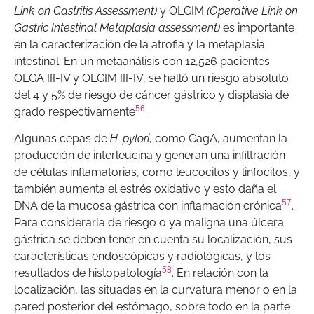
Link on Gastritis Assessment)
y OLGIM
(Operative Link on
Gastric Intestinal Metaplasia assessment)
es importante
en la caracterización de la atrofia y la metaplasia
intestinal. En un metaanálisis con 12,526 pacientes
OLGA III-IV y OLGIM III-IV, se halló un riesgo absoluto
del 4 y 5% de riesgo de cáncer gástrico y displasia de
56
grado respectivamente
.
Algunas cepas de
H. pylori
, como CagA, aumentan la
producción de interleucina y generan una infiltración
de células inflamatorias, como leucocitos y linfocitos, y
también aumenta el estrés oxidativo y esto daña el
57
DNA de la mucosa gástrica con inflamación crónica
.
Para considerarla de riesgo o ya maligna una úlcera
gástrica se deben tener en cuenta su localización, sus
características endoscópicas y radiológicas, y los
58
resultados de histopatología
. En relación con la
localización, las situadas en la curvatura menor o en la
pared posterior del estómago, sobre todo en la parte