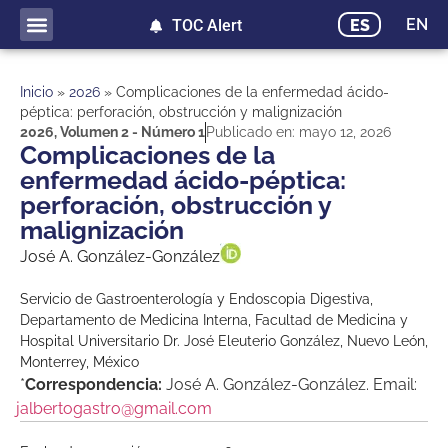
EN
ES
TOC Alert
Inicio
»
2026
»
Complicaciones de la enfermedad ácido-
péptica: perforación, obstrucción y malignización
2026
,
Volumen 2 - Número 1
Publicado en:
mayo 12, 2026
Complicaciones de la
enfermedad ácido-péptica:
perforación, obstrucción y
malignización
José A. González-González
Servicio de Gastroenterología y Endoscopia Digestiva,
Departamento de Medicina Interna, Facultad de Medicina y
Hospital Universitario Dr. José Eleuterio González, Nuevo León,
Monterrey, México
*
Correspondencia:
José A. González-González. Email:
jalbertogastro@gmail.com