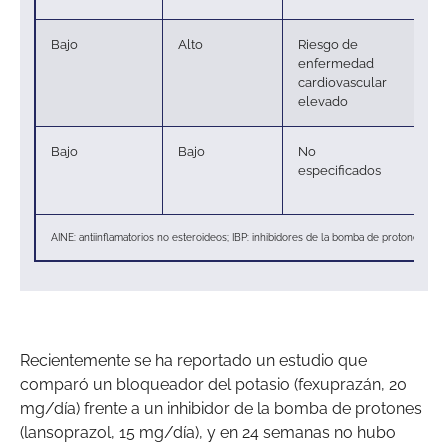
Bajo
Alto
Riesgo de
Us
enfermedad
se
cardiovascular
pr
elevado
Bajo
Bajo
No
Us
especificados
(s
mé
AINE: antiinflamatorios no esteroideos; IBP: inhibidores de la bomba de protones.
Recientemente se ha reportado un estudio que
comparó un bloqueador del potasio (fexuprazán, 20
mg/día) frente a un inhibidor de la bomba de protones
(lansoprazol, 15 mg/día), y en 24 semanas no hubo