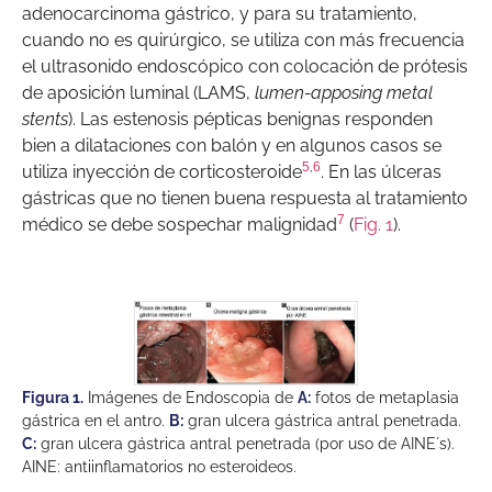
adenocarcinoma gástrico, y para su tratamiento,
cuando no es quirúrgico, se utiliza con más frecuencia
el ultrasonido endoscópico con colocación de prótesis
de aposición luminal (LAMS,
lumen-apposing metal
stents
). Las estenosis pépticas benignas responden
bien a dilataciones con balón y en algunos casos se
5
,
6
utiliza inyección de corticosteroide
. En las úlceras
gástricas que no tienen buena respuesta al tratamiento
7
médico se debe sospechar malignidad
(
Fig. 1
).
Figura 1.
Imágenes de Endoscopia de
A:
fotos de metaplasia
gástrica en el antro.
B:
gran ulcera gástrica antral penetrada.
C:
gran ulcera gástrica antral penetrada (por uso de AINE´s).
AINE: antiinflamatorios no esteroideos.