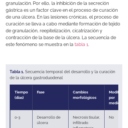
granulación. Por ello, la inhibición de la secreción
gástrica es un factor clave en el proceso de curación
de una úlcera. En las lesiones crónicas, el proceso de
curación se lleva a cabo mediante formación de tejido
de granulación, reepitelización, cicatrización y
contracción de la base de la úlcera. La secuencia de
este fenómeno se muestra en la
tabla 1
.
Tabla 1.
Secuencia temporal del desarrollo y la curación
de la úlcera gastroduodenal
Tiempo
Fase
Cambios
Modificaci
(días)
morfológicos
por
medicame
0-3
Desarrollo de
Necrosis tisular,
No
úlcera
infiltrado