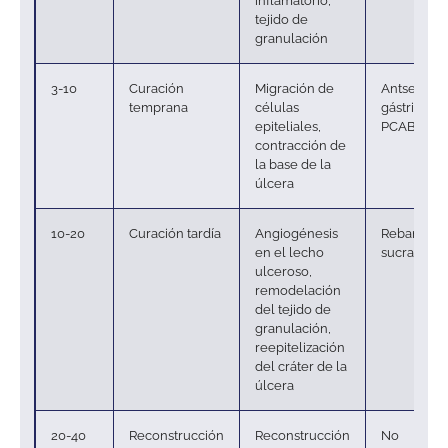
inflamatorio,
tejido de
granulación
3-10
Curación
Migración de
Antsecreto
temprana
células
gástricos (I
epiteliales,
PCAB)
contracción de
la base de la
úlcera
10-20
Curación tardía
Angiogénesis
Rebamipid
en el lecho
sucralfato
ulceroso,
remodelación
del tejido de
granulación,
reepitelización
del cráter de la
úlcera
20-40
Reconstrucción
Reconstrucción
No