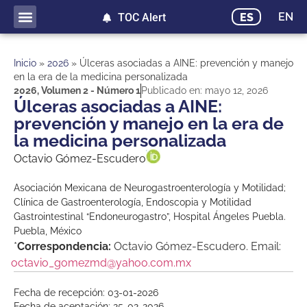
EN
ES
TOC Alert
Inicio
»
2026
»
Úlceras asociadas a AINE: prevención y manejo
en la era de la medicina personalizada
2026
,
Volumen 2 - Número 1
Publicado en:
mayo 12, 2026
Úlceras asociadas a AINE:
prevención y manejo en la era de
la medicina personalizada
Octavio Gómez-Escudero
Asociación Mexicana de Neurogastroenterología y Motilidad;
Clínica de Gastroenterología, Endoscopia y Motilidad
Gastrointestinal “Endoneurogastro”, Hospital Ángeles Puebla.
Puebla, México
*
Correspondencia:
Octavio Gómez-Escudero. Email:
octavio_gomezmd@yahoo.com.mx
Fecha de recepción: 03-01-2026
Fecha de aceptación: 25-02-2026