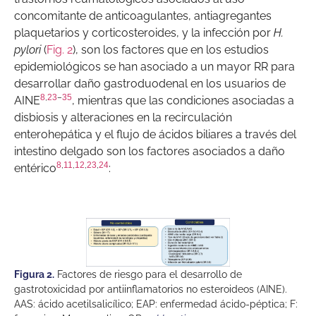
concomitante de anticoagulantes, antiagregantes
plaquetarios y corticosteroides, y la infección por
H.
pylori
(
Fig. 2
), son los factores que en los estudios
epidemiológicos se han asociado a un mayor RR para
desarrollar daño gastroduodenal en los usuarios de
8
,
23
–
35
AINE
, mientras que las condiciones asociadas a
disbiosis y alteraciones en la recirculación
enterohepática y el flujo de ácidos biliares a través del
intestino delgado son los factores asociados a daño
8
,
11
,
12
,
23
,
24
entérico
:
Figura 2.
Factores de riesgo para el desarrollo de
gastrotoxicidad por antiinflamatorios no esteroideos (AINE).
AAS: ácido acetilsalicílico; EAP: enfermedad ácido-péptica; F: