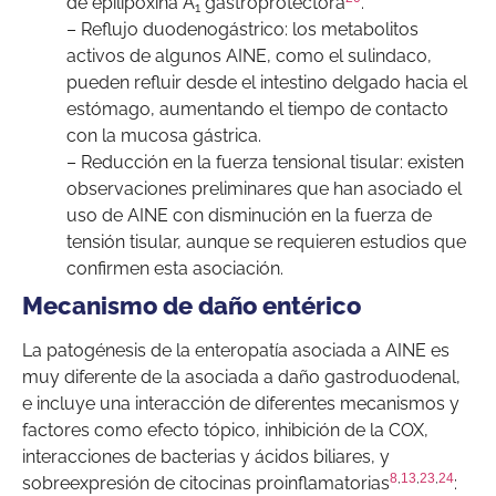
de epilipoxina A
gastroprotectora
.
1
– Reflujo duodenogástrico: los metabolitos
activos de algunos AINE, como el sulindaco,
pueden refluir desde el intestino delgado hacia el
estómago, aumentando el tiempo de contacto
con la mucosa gástrica.
– Reducción en la fuerza tensional tisular: existen
observaciones preliminares que han asociado el
uso de AINE con disminución en la fuerza de
tensión tisular, aunque se requieren estudios que
confirmen esta asociación.
Mecanismo de daño entérico
La patogénesis de la enteropatía asociada a AINE es
muy diferente de la asociada a daño gastroduodenal,
e incluye una interacción de diferentes mecanismos y
factores como efecto tópico, inhibición de la COX,
interacciones de bacterias y ácidos biliares, y
8
,
13
,
23
,
24
sobreexpresión de citocinas proinflamatorias
: