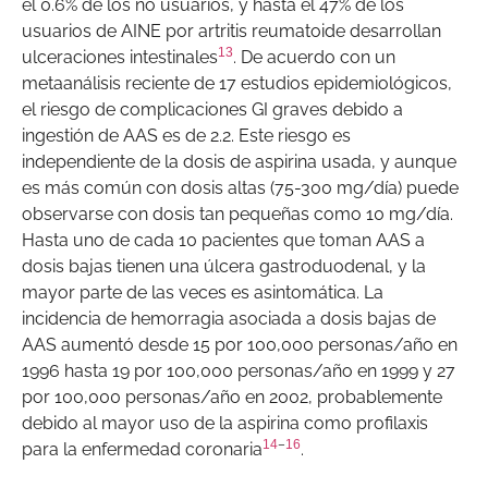
el 0.6% de los no usuarios, y hasta el 47% de los
usuarios de AINE por artritis reumatoide desarrollan
13
ulceraciones intestinales
. De acuerdo con un
metaanálisis reciente de 17 estudios epidemiológicos,
el riesgo de complicaciones GI graves debido a
ingestión de AAS es de 2.2. Este riesgo es
independiente de la dosis de aspirina usada, y aunque
es más común con dosis altas (75-300 mg/día) puede
observarse con dosis tan pequeñas como 10 mg/día.
Hasta uno de cada 10 pacientes que toman AAS a
dosis bajas tienen una úlcera gastroduodenal, y la
mayor parte de las veces es asintomática. La
incidencia de hemorragia asociada a dosis bajas de
AAS aumentó desde 15 por 100,000 personas/año en
1996 hasta 19 por 100,000 personas/año en 1999 y 27
por 100,000 personas/año en 2002, probablemente
debido al mayor uso de la aspirina como profilaxis
14
–
16
para la enfermedad coronaria
.