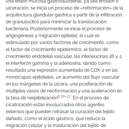
una lesión mucosa gastroduodenal, ya sea erosión o
ulceración, se inicia un proceso de «reformación» de la
arquitectura glandular gástrica a partir de la infiltración
de granulocitos para minimizar la translocación
bacteriana. Posteriormente se inicia el proceso de
angiogénesis y migración epitelial, el cual es
estimulado por varios factores de crecimiento, como
el factor de crecimiento epidérmico, el factor de
crecimiento endotelial vascular, las interleucinas 1B y 2,
el interferón gamma y la adenosina, dando como
resultado una expresión aumentada de COX-2 en las
monocapas epiteliales, un aumento del flujo vascular
en los márgenes de la úlcera, una proliferación de
múltiples vasos de neoformación y una aceleración en
8
,
20
–
22
la tasa de reepitelización
. En el proceso de
cicatrización están involucrados otros agentes
externos que pueden retrasar la curación del tejido
dañado, como el ácido gástrico, que reduce la
migración celular y la maduración del tejido de