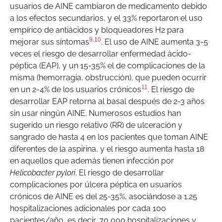
usuarios de AINE cambiaron de medicamento debido
a los efectos secundarios, y el 33% reportaron el uso
empírico de antiácidos y bloqueadores H2 para
9
,
10
mejorar sus síntomas
. El uso de AINE aumenta 3-5
veces el riesgo de desarrollar enfermedad ácido-
péptica (EAP), y un 15-35% el de complicaciones de la
misma (hemorragia, obstrucción), que pueden ocurrir
11
en un 2-4% de los usuarios crónicos
. El riesgo de
desarrollar EAP retorna al basal después de 2-3 años
sin usar ningún AINE. Numerosos estudios han
sugerido un riesgo relativo (RR) de ulceración y
sangrado de hasta 4 en los pacientes que toman AINE
diferentes de la aspirina, y el riesgo aumenta hasta 18
en aquellos que además tienen infección por
Helicobacter pylori
. El riesgo de desarrollar
complicaciones por úlcera péptica en usuarios
crónicos de AINE es del 25-35%, asociándose a 1.25
hospitalizaciones adicionales por cada 100
pacientes/año, es decir, 70,000 hospitalizaciones y