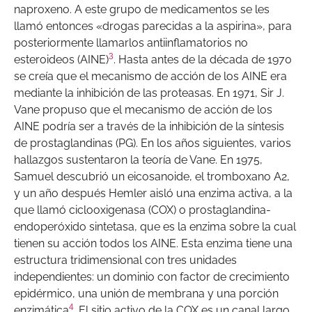
naproxeno. A este grupo de medicamentos se les
llamó entonces «drogas parecidas a la aspirina», para
posteriormente llamarlos antiinflamatorios no
3
esteroideos (AINE)
. Hasta antes de la década de 1970
se creía que el mecanismo de acción de los AINE era
mediante la inhibición de las proteasas. En 1971, Sir J.
Vane propuso que el mecanismo de acción de los
AINE podría ser a través de la inhibición de la síntesis
de prostaglandinas (PG). En los años siguientes, varios
hallazgos sustentaron la teoría de Vane. En 1975,
Samuel descubrió un eicosanoide, el tromboxano A2,
y un año después Hemler aisló una enzima activa, a la
que llamó ciclooxigenasa (COX) o prostaglandina-
endoperóxido sintetasa, que es la enzima sobre la cual
tienen su acción todos los AINE. Esta enzima tiene una
estructura tridimensional con tres unidades
independientes: un dominio con factor de crecimiento
epidérmico, una unión de membrana y una porción
4
enzimática
. El sitio activo de la COX es un canal largo