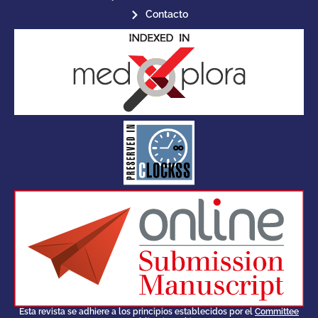
Contacto
for its stakeholders.
publications, governed by and
of web-based scholary
ensures the long-term survival
CLOCKSS is a dak archive that
Esta revista se adhiere a los principios establecidos por el
Committee