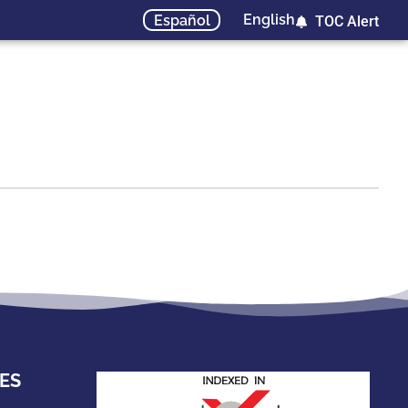
English
Español
TOC Alert
ES