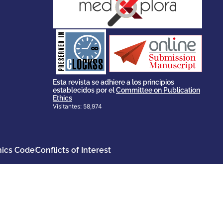
stakeholders.
governed by and for its
scholary publications,
survival of web-based
ensures the long-term
CLOCKSS is a dak archive that
Esta revista se adhiere a los principios
establecidos por el
Committee on Publication
Ethics
Visitantes: 58,974
hics Code
Conflicts of Interest