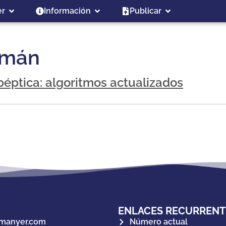
er
Información
Publicar
zmán
péptica: algoritmos actualizados
ENLACES RECURRENT
manyer.com
Número actual