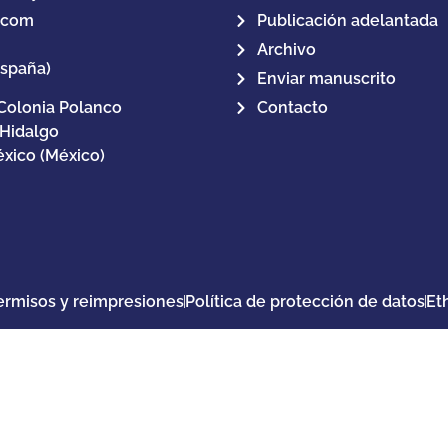
.com
Publicación adelantada
Archivo
España)
Enviar manuscrito
Colonia Polanco
Contacto
 Hidalgo
xico (México)
ermisos y reimpresiones
Política de protección de datos
Et