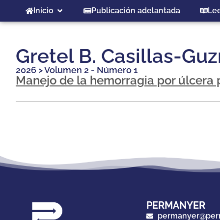
Inicio
Publicación adelantada
Le
Gretel B. Casillas-Gu
2026
>
Volumen 2 - Número 1
Manejo de la hemorragia por úlcera 
PERMANYER
permanyer@per