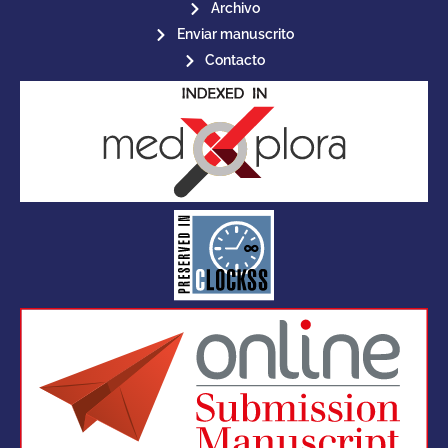
Archivo
Enviar manuscrito
Contacto
for its stakeholders.
publications, governed by and
of web-based scholary
ensures the long-term survival
CLOCKSS is a dak archive that