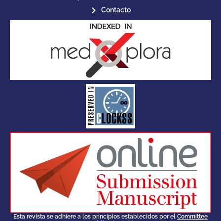
Contacto
for its stakeholders.
publications, governed by and
of web-based scholary
ensures the long-term survival
CLOCKSS is a dak archive that
Esta revista se adhiere a los principios establecidos por el
Committee