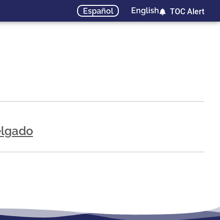
English
Español
TOC Alert
elgado