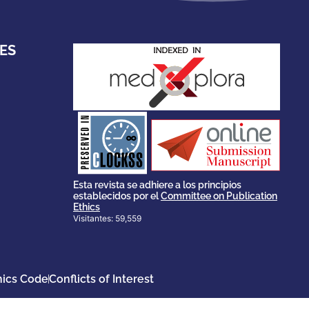
ES
stakeholders.
governed by and for its
scholary publications,
survival of web-based
ensures the long-term
CLOCKSS is a dak archive that
Esta revista se adhiere a los principios
establecidos por el
Committee on Publication
Ethics
Visitantes: 59,559
hics Code
Conflicts of Interest