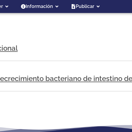
er
Información
Publicar
cional
brecrecimiento bacteriano de intestino d