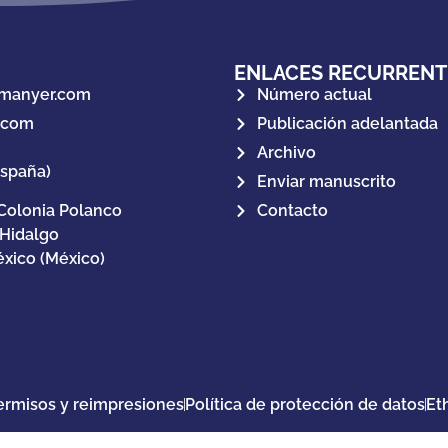
ENLACES RECURRENT
manyer.com
Número actual
.com
Publicación adelantada
Archivo
España)
Enviar manuscrito
Colonia Polanco
Contacto
 Hidalgo
xico (México)
ermisos y reimpresiones
Política de protección de datos
Et